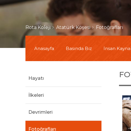
Rota Koleji
Atatürk Köşesi
Fotoğrafları
Anasayfa
Basında Biz
İnsan Kaynak
FO
Hayatı
İlkeleri
Devrimleri
Fotoğrafları