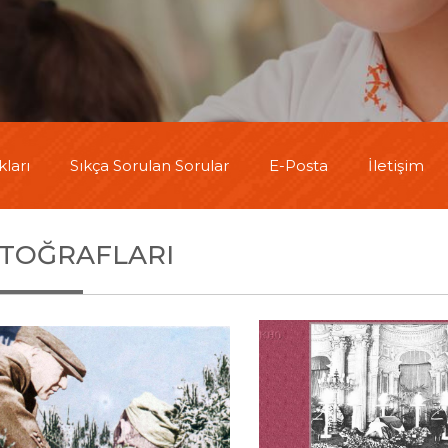
ları
Sıkça Sorulan Sorular
E-Posta
İletişim
TOĞRAFLARI