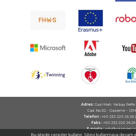
Adres:
Gazi Mah. Yarbay Refik
Cad. No:32 - Gaziemir - İZ
Telefon :
+90 232 220 26 26 
Faks :
+90 232 220 26 29
E-posta :
info@rotakoleji.
Bu sitede çerezler kullanır. Siteyi kullanmaya devam e