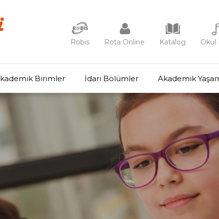
Robis
Rota Online
Katalog
Okul 
kademik Birimler
İdari Bölümler
Akademik Yaşa