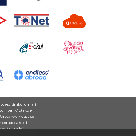
rotaegitimkurumlari
/company/rotakoleji
c/rotakolejiyoutube
.com/rotakoleji
com/rotakoleji