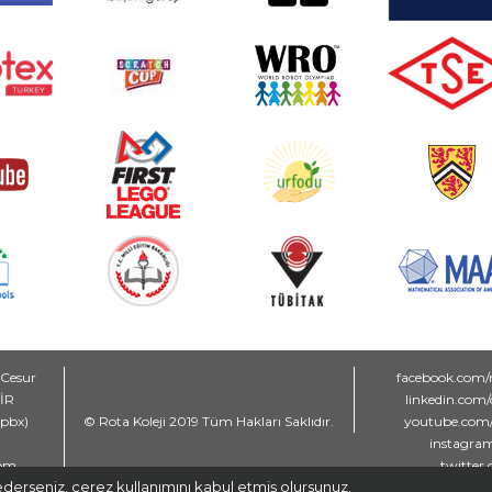
 Cesur
facebook.com/
MİR
linkedin.com
(pbx)
© Rota Koleji 2019 Tüm Hakları Saklıdır.
youtube.com/
instagram
com
twitter.
derseniz, çerez kullanımını kabul etmiş olursunuz.