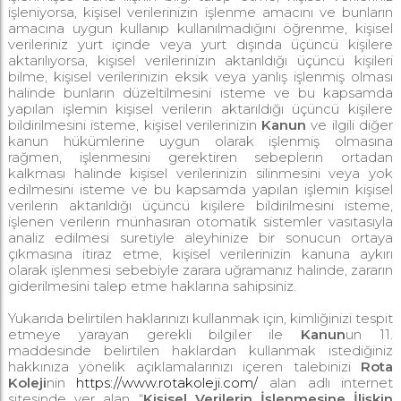
işleniyorsa, kişisel verilerinizin işlenme amacını ve bunların
amacına uygun kullanıp kullanılmadığını öğrenme, kişisel
verileriniz yurt içinde veya yurt dışında üçüncü kişilere
aktarılıyorsa, kişisel verilerinizin aktarıldığı üçüncü kişileri
bilme, kişisel verilerinizin eksik veya yanlış işlenmiş olması
halinde bunların düzeltilmesini isteme ve bu kapsamda
yapılan işlemin kişisel verilerin aktarıldığı üçüncü kişilere
bildirilmesini isteme, kişisel verilerinizin
Kanun
ve ilgili diğer
kanun hükümlerine uygun olarak işlenmiş olmasına
rağmen, işlenmesini gerektiren sebeplerin ortadan
kalkması halinde kişisel verilerinizin silinmesini veya yok
edilmesini isteme ve bu kapsamda yapılan işlemin kişisel
verilerin aktarıldığı üçüncü kişilere bildirilmesini isteme,
işlenen verilerin münhasıran otomatik sistemler vasıtasıyla
analiz edilmesi suretiyle aleyhinize bir sonucun ortaya
çıkmasına itiraz etme, kişisel verilerinizin kanuna aykırı
olarak işlenmesi sebebiyle zarara uğramanız halinde, zararın
giderilmesini talep etme haklarına sahipsiniz.
Yukarıda belirtilen haklarınızı kullanmak için, kimliğinizi tespit
etmeye yarayan gerekli bilgiler ile
Kanun
un 11.
maddesinde belirtilen haklardan kullanmak istediğiniz
hakkınıza yönelik açıklamalarınızı içeren talebinizi
Rota
Koleji
nin
https://www.rotakoleji.com/
alan adlı internet
sitesinde yer alan “
Kişisel Verilerin İşlenmesine İlişkin