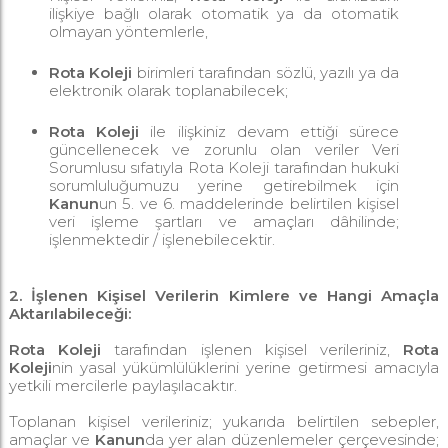
ilişkiye bağlı olarak otomatik ya da otomatik
olmayan yöntemlerle,
Rota Koleji
birimleri tarafından sözlü, yazılı ya da
elektronik olarak toplanabilecek;
Rota Koleji
ile ilişkiniz devam ettiği sürece
güncellenecek ve zorunlu olan veriler Veri
Sorumlusu sıfatıyla Rota Koleji tarafından hukuki
sorumluluğumuzu yerine getirebilmek için
Kanun
un 5. ve 6. maddelerinde belirtilen kişisel
veri işleme şartları ve amaçları dâhilinde;
işlenmektedir / işlenebilecektir.
2. İşlenen Kişisel Verilerin Kimlere ve Hangi Amaçla
Aktarılabileceği:
Rota Koleji
tarafından işlenen kişisel verileriniz,
Rota
Koleji
nin yasal yükümlülüklerini yerine getirmesi amacıyla
yetkili mercilerle paylaşılacaktır.
Toplanan kişisel verileriniz; yukarıda belirtilen sebepler,
amaçlar ve
Kanun
da yer alan düzenlemeler çerçevesinde;