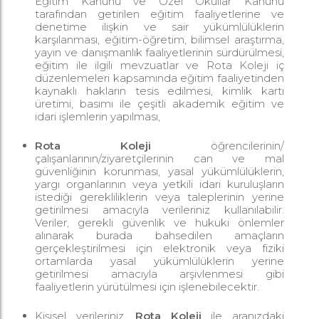
Eğitim Kanunu ve Özel Okullar Kanunu
tarafından getirilen eğitim faaliyetlerine ve
denetime ilişkin ve sair yükümlülüklerin
karşılanması, eğitim-öğretim, bilimsel araştırma,
yayın ve danışmanlık faaliyetlerinin sürdürülmesi,
eğitim ile ilgili mevzuatlar ve Rota Koleji iç
düzenlemeleri kapsamında eğitim faaliyetinden
kaynaklı hakların tesis edilmesi, kimlik kartı
üretimi, basımı ile çeşitli akademik eğitim ve
idari işlemlerin yapılması,
Rota Koleji
öğrencilerinin/
çalışanlarının/ziyaretçilerinin can ve mal
güvenliğinin korunması, yasal yükümlülüklerin,
yargı organlarının veya yetkili idari kuruluşların
istediği gerekliliklerin veya taleplerinin yerine
getirilmesi amacıyla verileriniz kullanılabilir.
Veriler, gerekli güvenlik ve hukuki önlemler
alınarak burada bahsedilen amaçların
gerçekleştirilmesi için elektronik veya fiziki
ortamlarda yasal yükümlülüklerin yerine
getirilmesi amacıyla arşivlenmesi gibi
faaliyetlerin yürütülmesi için işlenebilecektir.
Kişisel verileriniz,
Rota Koleji
ile aranızdaki