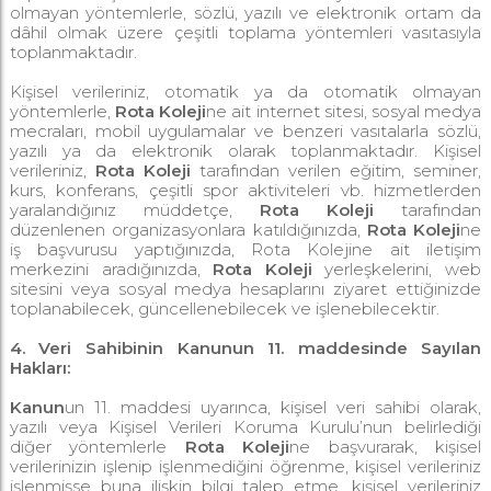
olmayan yöntemlerle, sözlü, yazılı ve elektronik ortam da
dâhil olmak üzere çeşitli toplama yöntemleri vasıtasıyla
toplanmaktadır.
Kişisel verileriniz, otomatik ya da otomatik olmayan
yöntemlerle,
Rota Koleji
ne ait internet sitesi, sosyal medya
mecraları, mobil uygulamalar ve benzeri vasıtalarla sözlü,
yazılı ya da elektronik olarak toplanmaktadır. Kişisel
verileriniz,
Rota Koleji
tarafından verilen eğitim, seminer,
kurs, konferans, çeşitli spor aktiviteleri vb. hizmetlerden
yaralandığınız müddetçe,
Rota Koleji
tarafından
düzenlenen organizasyonlara katıldığınızda,
Rota Koleji
ne
iş başvurusu yaptığınızda, Rota Kolejine ait iletişim
merkezini aradığınızda,
Rota Koleji
yerleşkelerini, web
sitesini veya sosyal medya hesaplarını ziyaret ettiğinizde
toplanabilecek, güncellenebilecek ve işlenebilecektir.
4. Veri Sahibinin Kanunun 11. maddesinde Sayılan
Hakları:
Kanun
un 11. maddesi uyarınca, kişisel veri sahibi olarak,
yazılı veya Kişisel Verileri Koruma Kurulu’nun belirlediği
diğer yöntemlerle
Rota Koleji
ne başvurarak, kişisel
verilerinizin işlenip işlenmediğini öğrenme, kişisel verileriniz
işlenmişse buna ilişkin bilgi talep etme, kişisel verileriniz