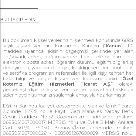
BIZI TAKIP EDIN...
Bu doküman kişisel verilerinizin işlenmesi konusunda 6698
sayılı Kişisel Verilerin Korunması Kanunu (“
Kanun
”) 10.
maddesi uyarınca, (kişinin özgeçmişi içerisinde yer alan
adı/soyadı, adresi, doğum yeri ve tarihi, telefon numarası,
elektronik posta adresi, öğrenim durumu, eğitim bilgileri, iş
deneyimleri, yabancı dil bilgisi, katıldığı seminer, konferans
ve sertifika programları, referansları ile ilgili kişiyi tanıtan her
türlü bilgi ve belge, kişisel veri kapsamındadır) “
Özel
Rotamız Eğitim Hizmetleri Ticaret A.Ş.
” olarak,
gerçekleştirdiğimiz kişisel veri işleme faaliyetleri hakkında
sizlerin aydınlatılmanızı sağlamak amacıyla hazırlanmıştır.
Eğitim alanında faaliyet göstermekte olan ve İzmir Ticaret
Sicilinde 152725 no ile kayıtlı; Gazi Mahallesi Yarbay Refik
Cesur Caddesi No:32 Gaziemir/İzmir adresinde mukim,
0685051267600017 MERSİS no’lu ve Evka 3 Mah. Ankara
Cad. 303/4, 35050 Bornova/İzmir adresinde mukim,
0685051267600028 - 0685051267600029 MERSİS no’lu,