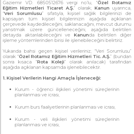
Gaziemir VD. 6850512676 vergi no’lu, “
Özel Rotamız
Eğitim Hizmetleri Ticaret A.Ş.
” olarak;
Kanun
uyarınca,
“
Veri Sorumlusu
” sıfatıyla, kişisel sağlık bilgilerinizi de
kapsayan tüm kişisel bilgilerinizin aşağıda açıklanan
çerçevede kaydedileceğini, saklanacağını, mevcut durumu
yansıtmak üzere güncelleneceğini, aşağıda belirtilen
detayda aktarılabileceğini ve
Kanun
da belirtilen diğer
işleme yöntemlerinden birisi ile işlenebileceğini belirtiriz.
Yukarıda bahsi geçen kişisel verileriniz; “Veri Sorumlusu”
olarak “
Özel Rotamız Eğitim Hizmetleri Tic. A.Ş.
” (bundan
sonra kısaca “
Rota Koleji
” olarak anılacak) tarafından
aşağıda açıklanan kapsamda işlenebilecektir.
1. Kişisel Verilerin Hangi Amaçla İşleneceği:
Kurum - öğrenci ilişkileri yönetimi süreçlerinin
planlanması ve icrası,
Kurum burs faaliyetlerinin planlanması ve icrası,
Kurum - veli ilişkileri yönetimi süreçlerinin
planlanması ve icrası,