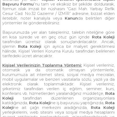
Başvuru Formu
”nu tam ve eksiksiz bir şekilde doldurarak,
formun ıslak imzalı bir nüshasını “Gazi Mah. Yarbay Refik
Cesur Cad. No:32 Gaziemir / İZMİR” adresine, bizzat elden
iletebilir, noter kanalıyla veya
Kanun
da belirtilen diğer
yöntemler ile gönderebilirsiniz.
Başvurunuzda yer alan talepleriniz, talebin niteliğine göre
en kısa sürede ve en geç otuz gün içinde
Rota Koleji
tarafından ücretsiz olarak sonuçlandırılacaktır. Ancak,
işlemin
Rota Koleji
için ayrıca bir maliyet gerektirmesi
hâlinde, Kişisel Verileri Koruma Kurulu tarafından belirlenen
tarifedeki ücret alınacaktır.
Kişisel Verilerinizin Toplanma Yöntemi:
Kişisel verileriniz,
otomatik ya da otomatik olmayan yöntemlerle,
kurumumuza ait internet sitesi, sosyal medya mecraları,
mobil uygulamalar ve benzeri vasıtalarla sözlü, yazılı ya da
elektronik olarak toplanmaktadır. Kişisel verileriniz,
şirketimiz tarafından verilen iç eğitim, seminer, kurs,
konferans vb. hizmetlerden yaralandığınız müddetçe,
Rota
Koleji
tarafından düzenlenen organizasyonlara
katıldığınızda,
Rota Koleji
ne iş başvurusu yaptığınızda,
Rota
Koleji
ne ait çağrı merkezini aradığınızda,
Rota Koleji
yerleşkelerini, web sitesini veya sosyal medya hesaplarını
ziyaret ettiğinizde toplanabilecek, güncellenebilecek ve