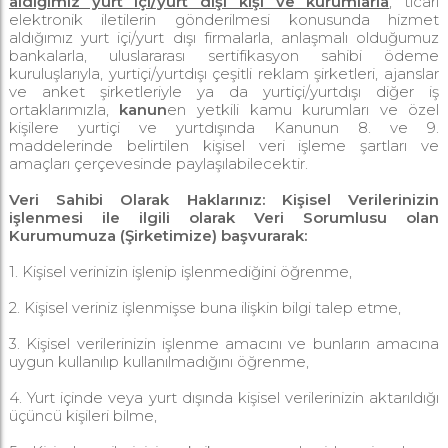
aldığımız yurt içi/yurt dışı kişi ve kurumlarla
, ticari
elektronik iletilerin gönderilmesi konusunda hizmet
aldığımız yurt içi/yurt dışı firmalarla, anlaşmalı olduğumuz
bankalarla, uluslararası sertifikasyon sahibi ödeme
kuruluşlarıyla, yurtiçi/yurtdışı çeşitli reklam şirketleri, ajanslar
ve anket şirketleriyle ya da yurtiçi/yurtdışı diğer iş
ortaklarımızla,
kanun
en yetkili kamu kurumları ve özel
kişilere yurtiçi ve yurtdışında Kanunun 8. ve 9.
maddelerinde belirtilen kişisel veri işleme şartları ve
amaçları çerçevesinde paylaşılabilecektir.
Veri Sahibi Olarak Haklarınız: Kişisel Verilerinizin
işlenmesi ile ilgili olarak Veri Sorumlusu olan
Kurumumuza (Şirketimize) başvurarak:
1. Kişisel verinizin işlenip işlenmediğini öğrenme,
2. Kişisel veriniz işlenmişse buna ilişkin bilgi talep etme,
3. Kişisel verilerinizin işlenme amacını ve bunların amacına
uygun kullanılıp kullanılmadığını öğrenme,
4. Yurt içinde veya yurt dışında kişisel verilerinizin aktarıldığı
üçüncü kişileri bilme,