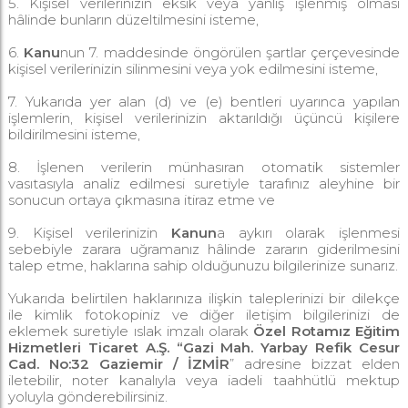
5. Kişisel verilerinizin eksik veya yanlış işlenmiş olması
hâlinde bunların düzeltilmesini isteme,
6.
Kanu
nun 7. maddesinde öngörülen şartlar çerçevesinde
kişisel verilerinizin silinmesini veya yok edilmesini isteme,
7. Yukarıda yer alan (d) ve (e) bentleri uyarınca yapılan
işlemlerin, kişisel verilerinizin aktarıldığı üçüncü kişilere
bildirilmesini isteme,
8. İşlenen verilerin münhasıran otomatik sistemler
vasıtasıyla analiz edilmesi suretiyle tarafınız aleyhine bir
sonucun ortaya çıkmasına itiraz etme ve
9. Kişisel verilerinizin
Kanun
a aykırı olarak işlenmesi
sebebiyle zarara uğramanız hâlinde zararın giderilmesini
talep etme, haklarına sahip olduğunuzu bilgilerinize sunarız.
Yukarıda belirtilen haklarınıza ilişkin taleplerinizi bir dilekçe
ile kimlik fotokopiniz ve diğer iletişim bilgilerinizi de
eklemek suretiyle ıslak imzalı olarak
Özel Rotamız Eğitim
Hizmetleri Ticaret A.Ş. “Gazi Mah. Yarbay Refik Cesur
Cad. No:32 Gaziemir / İZMİR
” adresine bizzat elden
iletebilir, noter kanalıyla veya iadeli taahhütlü mektup
yoluyla gönderebilirsiniz.