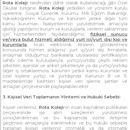
Rota
Koleji
tarafından dâhili olarak kullanılacağı gibi Özel
Okullar birliğine,
Rota Koleji
yetkilileri ve yönetim kurulu
üyelerine, Sosyal Güvenlik Kurumu, Milli Eğitim Bakanlığı,
Yükseköğretim Kurumu ve kanunen yetkili diğer tüm
kamu kurumları, faaliyetlerimizi yürütebilmek amacıyla
işbirliği yaptığımız kurum ve kuruluşlarla, verilerin saklanması
için hizmetlerinden faydalandığımız,
fiziksel sunucu
ve/veya bulut hizmeti aldığımız yurt içi/yurt dışı kişi ve
kurumlarla
, ticari elektronik iletilerin gönderilmesi
konusunda hizmet aldığımız yurt içi/yurt dışı firmalarla,
anlaşmalı olduğumuz bankalarla, uluslararası sertifikasyon
sahibi ödeme kuruluşlarıyla, yurtiçi/yurtdışı çeşitli reklam
şirketleri, ajanslar ve anket şirketleriyle ya da yurtiçi/yurtdışı
diğer iş ortaklarımızla, kanunen yetkili kamu kurumları ve
özel kişilere yurtiçi ve yurtdışında Kanunun 8. ve 9.
maddelerinde belirtilen kişisel veri işleme şartları ve
amaçları çerçevesinde paylaşılabilecektir.
3. Kişisel Veri Toplamanın Yöntemi ve Hukuki Sebebi:
Kişisel verileriniz,
Rota Koleji
nin insan kaynakları politikaları
çerçevesinde işe alım süreçlerinin yürütülmesi,
sonuçlandırılması ve bu kapsamda sizinle iletişime
geçilmesi amaçlarıyla edinilmekte ve bu hukuki sebeple
toplanan kişisel verileriniz otomatik ya da otomatik