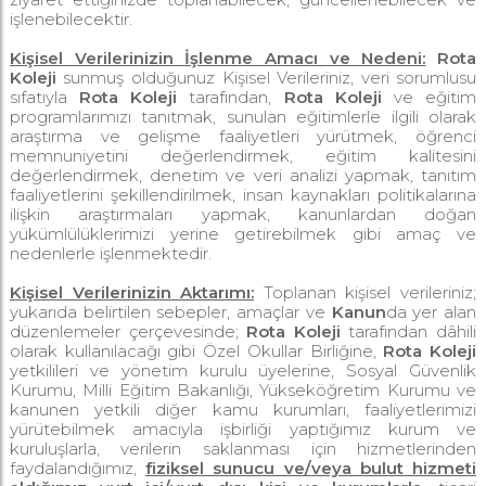
işlenebilecektir.
Kişisel Verilerinizin İşlenme Amacı ve Nedeni:
Rota
Koleji
sunmuş olduğunuz Kişisel Verileriniz, veri sorumlusu
sıfatıyla
Rota Koleji
tarafından,
Rota Koleji
ve eğitim
programlarımızı tanıtmak, sunulan eğitimlerle ilgili olarak
araştırma ve gelişme faaliyetleri yürütmek, öğrenci
memnuniyetini değerlendirmek, eğitim kalitesini
değerlendirmek, denetim ve veri analizi yapmak, tanıtım
faaliyetlerini şekillendirilmek, insan kaynakları politikalarına
ilişkin araştırmaları yapmak, kanunlardan doğan
yükümlülüklerimizi yerine getirebilmek gibi amaç ve
nedenlerle işlenmektedir.
Kişisel Verilerinizin Aktarımı:
Toplanan kişisel verileriniz;
yukarıda belirtilen sebepler, amaçlar ve
Kanun
da yer alan
düzenlemeler çerçevesinde;
Rota Koleji
tarafından dâhili
olarak kullanılacağı gibi Özel Okullar Birliğine,
Rota Koleji
yetkilileri ve yönetim kurulu üyelerine, Sosyal Güvenlik
Kurumu, Milli Eğitim Bakanlığı, Yükseköğretim Kurumu ve
kanunen yetkili diğer kamu kurumları, faaliyetlerimizi
yürütebilmek amacıyla işbirliği yaptığımız kurum ve
kuruluşlarla, verilerin saklanması için hizmetlerinden
faydalandığımız,
fiziksel sunucu ve/veya bulut hizmeti