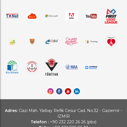
Adres:
Gazi Mah. Yarbay Refik Cesur Cad. No:32 - Gaziemir -
İZMİR
Telefon :
+90 232 220 26 26 (pbx)