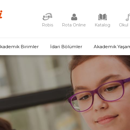
Robis
Rota Online
Katalog
Okul 
kademik Birimler
İdari Bölümler
Akademik Yaşa