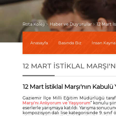
Rota Koleji
Haber ve Duyurular
12 Mart İ
Anasayfa
Basında Biz
İnsan Kaynak
12 MART İSTIKLAL MARŞI'
12 Mart İstiklal Marşı'nın Kabulü
Gaziemir İlçe Milli Eğitim Müdürlüğü taraf
Marşı’nı Anlıyorum ve Yaşıyorum
” konulu şi
eserlerle yarışmaya katıldı. Yarışma sonucun
kompozisyon dalı lise kategorisinde 9. sınıf