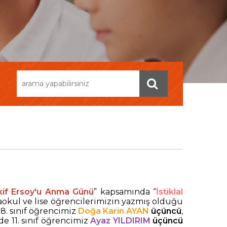
Akif Ersoy'u Anma Günü
” kapsamında “
İstiklal
okul ve lise öğrencilerimizin yazmış olduğu
8. sınıf öğrencimiz
Doğa Karin AYAN
üçüncü
,
inde 11. sınıf öğrencimiz
Ayaz YILDIRIM
üçüncü