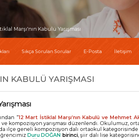
stiklal Marşı'nın Kabulü Yarışması
ları
Sıkça Sorulan Sorular
E-Posta
İletişim
NIN KABULÜ YARIŞMASI
 Yarışması
ından “
12 Mart İstiklal Marşı’nın Kabulü ve Mehmet 
ir ve kompozisyon yarışması düzenlendi. Okulumuz, orta
da ilçe geneli kompozisyon dalı ortaokul kategorisinde 
 öğrencimiz
Duru DOĞAN
birinci
, şiir dalı lise kategoris