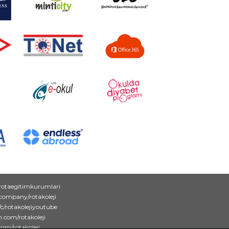
rotaegitimkurumlari
/company/rotakoleji
c/rotakolejiyoutube
.com/rotakoleji
com/rotakoleji