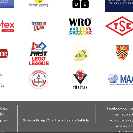
 Cesur
facebook.com/
MİR
linkedin.com
(pbx)
© Rota Koleji 2019 Tüm Hakları Saklıdır.
youtube.com/
instagram
com
twitter.