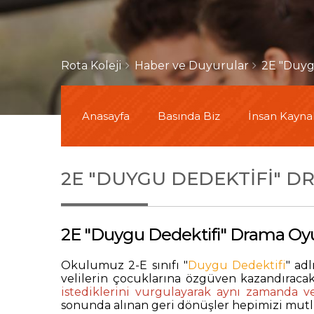
Rota Koleji
Haber ve Duyurular
2E "Duyg
Anasayfa
Basında Biz
İnsan Kaynak
2E "DUYGU DEDEKTIFI" 
2E "Duygu Dedektifi" Drama O
Okulumuz 2-E sınıfı "
Duygu Dedektifi
" ad
velilerin çocuklarına özgüven kazandıracak
istediklerini vurgulayarak aynı zamanda ve
sonunda alınan geri dönüşler hepimizi mutlu