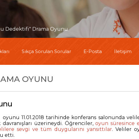
u Dedektifi" Drama Oyunu
ları
Sıkça Sorulan Sorular
E-Posta
İletişim
DRAMA OYUNU
yunu
lı oyunu 11.01.2018 tarihinde konferans salonunda ve
 davranışları üzerineydi. Öğrenciler,
oyun süresince e
lilere sevgi ve tüm duygularını yansıttılar
. Veliler 
 etti.