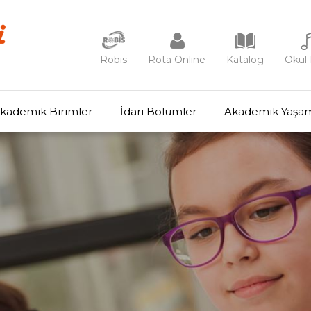
Robis
Rota Online
Katalog
Okul 
kademik Birimler
İdari Bölümler
Akademik Yaşa