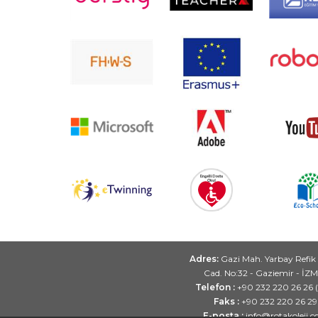
Adres:
Gazi Mah. Yarbay Refik
Cad. No:32 - Gaziemir - İZ
Telefon :
+90 232 220 26 26 
Faks :
+90 232 220 26 29
E-posta :
info@rotakoleji.