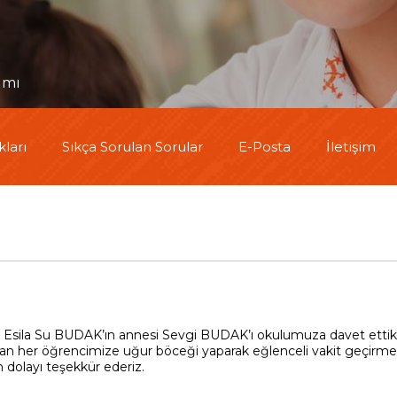
lımı
ları
Sıkça Sorulan Sorular
E-Posta
İletişim
n Esila Su BUDAK’ın annesi
Sevgi BUDAK’ı okulumuza davet ettik.
an her öğrencimize uğur böceği yaparak eğlenceli vakit geçirme 
 dolayı teşekkür ederiz.