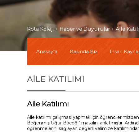
Rota Koleji
Haber ve Duyurular
Aile Katı
Anasayfa
Basında Biz
İnsan Kaynak
AILE KATILIMI
Aile Katılımı
Ail
e
katılımı çalışması yapmak için öğrencilerimizde
Beğenmiş Uğur Böceği“ masalını anlatmıştır. Ardınd
öğrenmelerini sağlayan değerli velimize katılımından