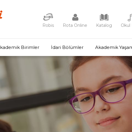
Robis
Rota Online
Katalog
Okul 
kademik Birimler
İdari Bölümler
Akademik Yaşa