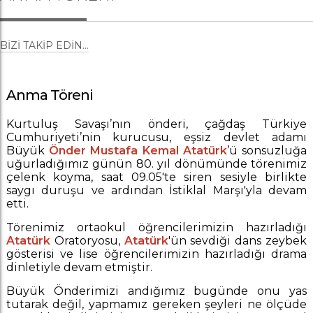
BIZI TAKIP EDIN...
Anma Töreni
Kurtuluş Savaşı’nın önderi, çağdaş Türkiye
Cumhuriyeti’nin kurucusu, eşsiz devlet adamı
Büyük
Önder Mustafa Kemal Atatürk
’ü sonsuzluğa
uğurladığımız günün 80. yıl dönümünde törenimiz
çelenk koyma, saat 09.05'te siren sesiyle birlikte
saygı duruşu ve ardından İstiklal Marşı'yla devam
etti.
Törenimiz ortaokul öğrencilerimizin hazırladığı
Atatürk
Oratoryosu,
Atatürk
'ün sevdiği dans zeybek
gösterisi ve lise öğrencilerimizin hazırladığı drama
dinletiyle devam etmiştir.
Büyük Önderimizi andığımız bugünde onu yas
tutarak değil, yapmamız gereken şeyleri ne ölçüde