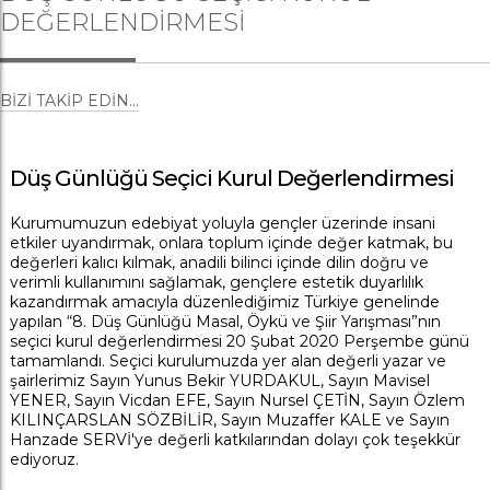
DEĞERLENDIRMESI
BIZI TAKIP EDIN...
Düş Günlüğü Seçici Kurul Değerlendirmesi
Kurumumuzun edebiyat yoluyla gençler üzerinde insani
etkiler uyandırmak, onlara toplum içinde değer katmak, bu
değerleri kalıcı kılmak, anadili bilinci içinde dilin doğru ve
verimli kullanımını sağlamak, gençlere estetik duyarlılık
kazandırmak amacıyla düzenlediğimiz Türkiye genelinde
yapılan “8. Düş Günlüğü Masal, Öykü ve Şiir Yarışması”nın
seçici kurul değerlendirmesi 20 Şubat 2020 Perşembe günü
tamamlandı. Seçici kurulumuzda yer alan değerli yazar ve
şairlerimiz Sayın Yunus Bekir YURDAKUL, Sayın Mavisel
YENER, Sayın Vicdan EFE, Sayın Nursel ÇETİN, Sayın Özlem
KILINÇARSLAN SÖZBİLİR, Sayın Muzaffer KALE ve Sayın
Hanzade SERVİ'ye değerli katkılarından dolayı çok teşekkür
ediyoruz.