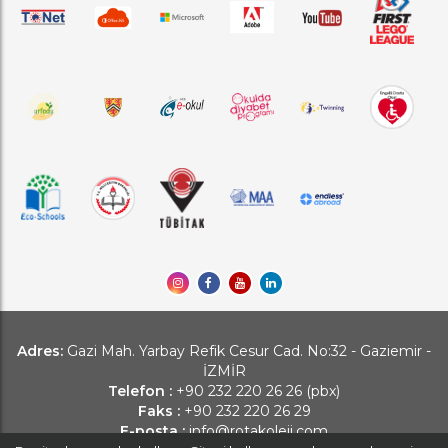
Adres:
Gazi Mah. Yarbay Refik Cesur Cad. No:32 - Gaziemir -
İZMİR
Telefon :
+90 232 220 26 26 (pbx)
Faks :
+90 232 220 26 29
E-posta :
info@rotakoleji.com