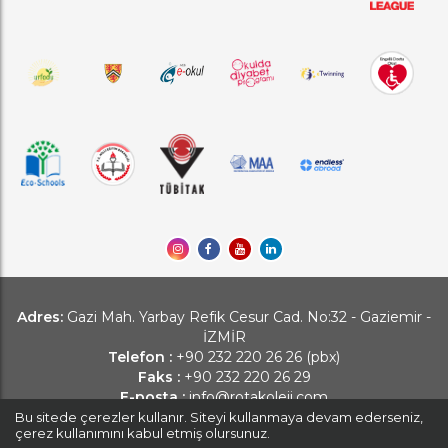
Adres:
Gazi Mah. Yarbay Refik Cesur Cad. No:32 - Gaziemir -
İZMİR
Telefon :
+90 232 220 26 26 (pbx)
Faks :
+90 232 220 26 29
E-posta :
info@rotakoleji.com
Bu sitede çerezler kullanır. Siteyi kullanmaya devam ederseniz,
çerez kullanımını kabul etmiş olursunuz.