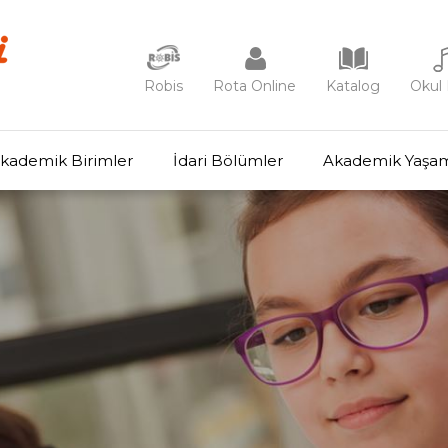
Robis
Rota Online
Katalog
Okul 
kademik Birimler
İdari Bölümler
Akademik Yaşa