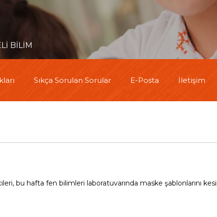
Lİ BİLİM
ları
Sıkça Sorulan Sorular
E-Posta
İletişim
ileri, bu hafta fen bilimleri laboratuvarında maske şablonlarını kes