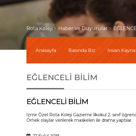
Rota Koleji
Haber ve Duyurular
EĞLENCE
Anasayfa
Basında Biz
İnsan Kaynak
EĞLENCELİ BİLİM
EĞLENCELİ BİLİM
İzmir Özel Rota Koleji Gaziemir İlkokul 2. sınıf öğrenc
Örnek olaylar verilerek maskeleri ile drama yaptılar.
27 Eylül 2019