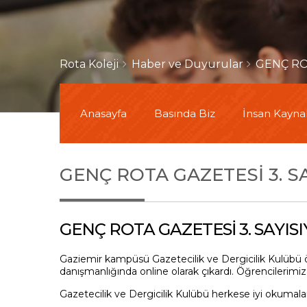
Rota Koleji
Haber ve Duyurular
GENÇ ROT
Anasayfa
Basında Biz
İnsan Kaynak
GENÇ ROTA GAZETESİ 3. S
GENÇ ROTA GAZETESİ 3. SAYISI
Gaziemir kampüsü Gazetecilik ve Dergicilik Kulübü 
danışmanlığında online olarak çıkardı. Öğrencilerimi
Gazetecilik ve Dergicilik Kulübü herkese iyi okumalar 