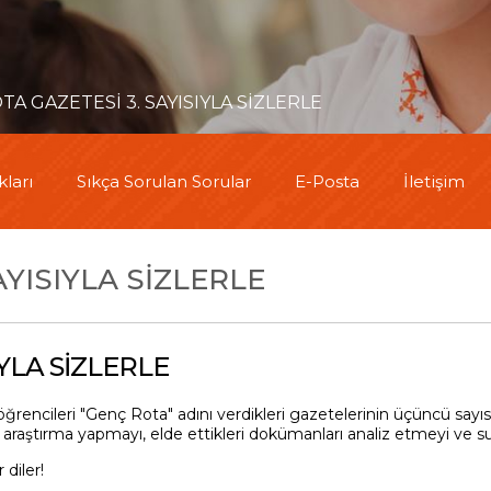
A GAZETESİ 3. SAYISIYLA SİZLERLE
ları
Sıkça Sorulan Sorular
E-Posta
İletişim
AYISIYLA SİZLERLE
YLA SİZLERLE
öğrencileri "Genç Rota" adını verdikleri gazetelerinin üçüncü s
z araştırma yapmayı, elde ettikleri dokümanları analiz etmeyi ve 
diler!