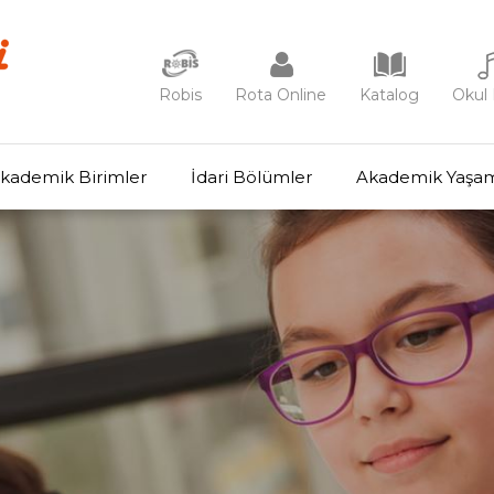
Robis
Rota Online
Katalog
Okul 
kademik Birimler
İdari Bölümler
Akademik Yaşa