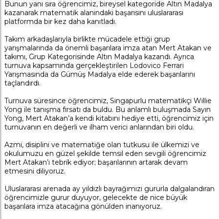
Bunun yanı sıra öğrencimiz, bireysel kategoride Altın Madalya
kazanarak matematik alanındaki başarısını uluslararası
platformda bir kez daha kanıtladı.
Takım arkadaşlarıyla birlikte mücadele ettiği grup
yarışmalarında da önemli başarılara imza atan Mert Atakan ve
takımı, Grup Kategorisinde Altın Madalya kazandı. Ayrıca
turnuva kapsamında gerçekleştirilen Lodovico Ferrari
Yarışmasında da Gümüş Madalya elde ederek başarılarını
taçlandırdı.
Turnuva süresince öğrencimiz, Singapurlu matematikçi Willie
Yong ile tanışma fırsatı da buldu. Bu anlamlı buluşmada Sayın
Yong, Mert Atakan’a kendi kitabını hediye etti, öğrencimiz için
turnuvanın en değerli ve ilham verici anlarından biri oldu.
Azmi, disiplini ve matematiğe olan tutkusu ile ülkemizi ve
okulumuzu en güzel şekilde temsil eden sevgili öğrencimiz
Mert Atakan’ı tebrik ediyor; başarılarının artarak devam
etmesini diliyoruz.
Uluslararası arenada ay yıldızlı bayrağımızı gururla dalgalandıran
öğrencimizle gurur duyuyor, gelecekte de nice büyük
başarılara imza atacağına gönülden inanıyoruz.