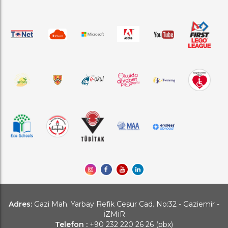
Adres:
Gazi Mah. Yarbay Refik Cesur Cad. No:32 - Gaziemir -
İZMİR
Telefon :
+90 232 220 26 26 (pbx)