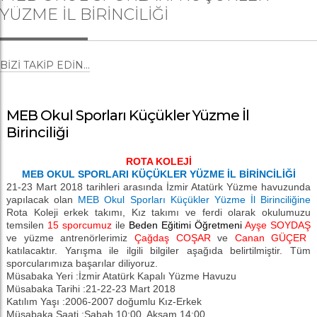
YÜZME İL BIRINCILIĞI
BIZI TAKIP EDIN...
MEB Okul Sporları Küçükler Yüzme İl
Birinciliği
ROTA KOLEJİ
MEB OKUL SPORLARI KÜÇÜKLER YÜZME İL BİRİNCİLİĞİ
21-23 Mart 2018 tarihleri arasında İzmir Atatürk Yüzme havuzunda
yapılacak olan
MEB Okul Sporları Küçükler Yüzme İl Birinciliğine
Rota Koleji erkek takımı, Kız takımı ve ferdi olarak okulumuzu
temsilen
15 sporcumuz
ile
Beden Eğitimi Öğretmeni
Ayşe SOYDAŞ
ve yüzme antrenörlerimiz
Çağdaş COŞAR
ve
Canan GÜÇER
katılacaktır. Yarışma ile ilgili bilgiler aşağıda belirtilmiştir. Tüm
sporcularımıza başarılar diliyoruz.
Müsabaka Yeri :İzmir Atatürk Kapalı Yüzme Havuzu
Müsabaka Tarihi :21-22-23 Mart 2018
Katılım Yaşı :2006-2007 doğumlu Kız-Erkek
Müsabaka Saati :Sabah 10:00, Akşam 14:00