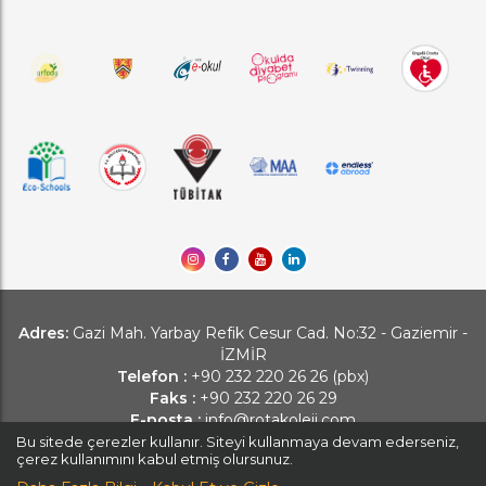
Adres:
Gazi Mah. Yarbay Refik Cesur Cad. No:32 - Gaziemir -
İZMİR
Telefon :
+90 232 220 26 26 (pbx)
Faks :
+90 232 220 26 29
E-posta :
info@rotakoleji.com
Bu sitede çerezler kullanır. Siteyi kullanmaya devam ederseniz,
çerez kullanımını kabul etmiş olursunuz.