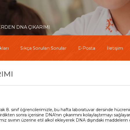
RDEN DNA ÇIKARIMI
ları
Sıkça Sorulan Sorular
E-Posta
İletişim
IMI
ak 8. sınıf öğrencilerimizle, bu hafta laboratuvar dersinde hücren
dikten sonra içerisine DNA'nın çıkarımını kolaylaştırmayı sağlaya
iz sıvının üzerine etil alkol ekleyerek DNA dışındaki maddeleri