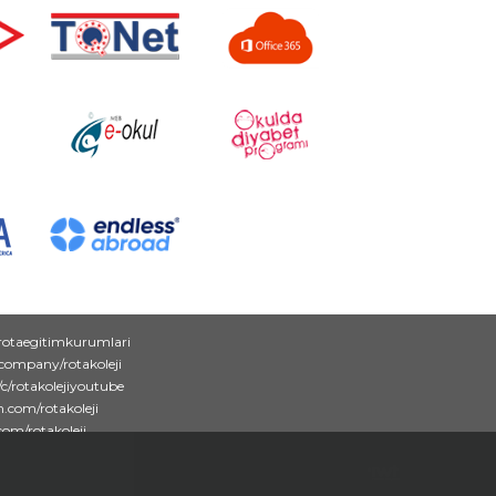
rotaegitimkurumlari
/company/rotakoleji
c/rotakolejiyoutube
.com/rotakoleji
com/rotakoleji