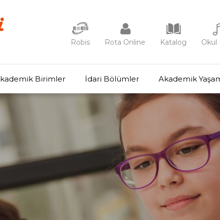
Robis
Rota Online
Katalog
Okul 
kademik Birimler
İdari Bölümler
Akademik Yaşa