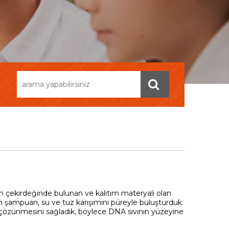
in çekirdeğinde bulunan ve kalıtım materyali olan
n şampuan, su ve tuz karışımını püreyle buluşturduk.
n çözünmesini sağladık, böylece DNA sıvının yüzeyine