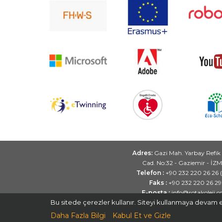
Adres:
Gazi Mah. Yarbay Refik
Cad. No:32 - Gaziemir - İZ
Telefon :
+90 232 220 26 26 
Faks :
+90 232 220 26 29
E-posta :
info@rotakoleji.
Bu sitede çerezler kullanır. Siteyi kullanmaya devam e
Daha Fazla Bilgi
Kabul Et ve Gizle