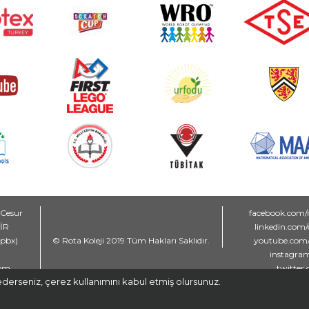
 Cesur
facebook.com/
MİR
linkedin.com
(pbx)
© Rota Koleji 2019 Tüm Hakları Saklıdır.
youtube.com/
instagram
com
twitter.
derseniz, çerez kullanımını kabul etmiş olursunuz.