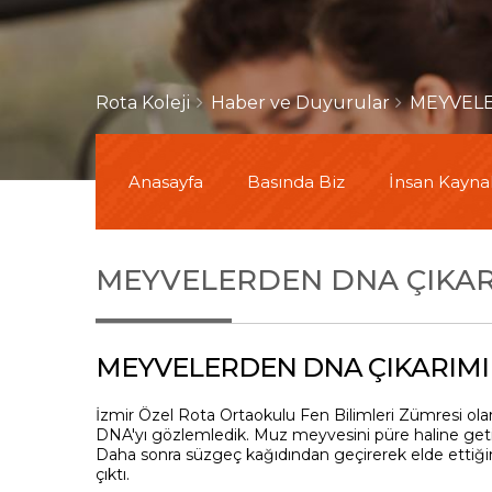
Rota Koleji
Haber ve Duyurular
MEYVELE
Anasayfa
Basında Biz
İnsan Kaynak
MEYVELERDEN DNA ÇIKAR
MEYVELERDEN DNA ÇIKARIMI
İzmir Özel Rota Ortaokulu Fen Bilimleri Zümresi olar
DNA'yı gözlemledik. Muz meyvesini püre haline getir
Daha sonra süzgeç kağıdından geçirerek elde ettiğim
çıktı.