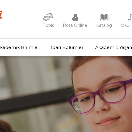
Robis
Rota Online
Katalog
Okul 
kademik Birimler
İdari Bölümler
Akademik Yaşa