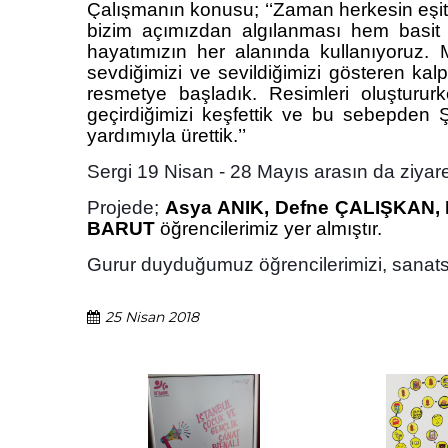
Çalışmanın konusu; ‘‘Z
aman herkesin eşit 
bizim açımızdan algılanması hem basit h
hayatımızın her alanında kullanıyoruz
sevdiğimizi ve sevildiğimizi gösteren kal
resmetye başladık. Resimleri oluşturu
geçirdiğimizi keşfettik
ve bu sebepden Ş
yardımıyla ürettik.’’
Sergi 19 Nisan - 28 Mayıs arasın da ziyare
Projede;
Asya ANIK, Defne ÇALIŞKAN, 
BARUT
öğrencilerimiz yer almıştır.
Gurur duyduğumuz öğrencilerimizi, sanatse
25 Nisan 2018