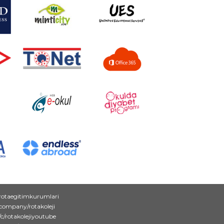
rotaegitimkurumlari
/company/rotakoleji
c/rotakolejiyoutube