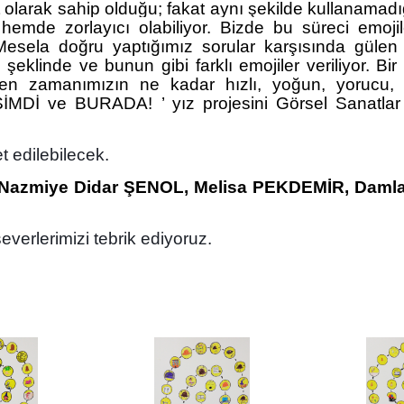
olarak sahip olduğu; fakat aynı şekilde kullanamadığ
emde zorlayıcı olabiliyor. Bizde bu süreci emojil
. Mesela doğru yaptığımız sorular karşısında gül
p şeklinde ve bunun gibi farklı emojiler veriliyor. B
rken zamanımızın ne kadar hızlı, yoğun, yoruc
İMDİ ve BURADA! ’ yız projesini Görsel Sanatl
t edilebilecek.
Nazmiye Didar ŞENOL, Melisa PEKDEMİR, Damla 
verlerimizi tebrik ediyoruz.