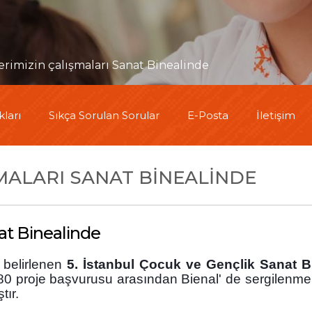
rimizin çalışmaları Sanat Binealinde
ları
Sıkça Sorulan Sorular
E-Posta
İletişim
MALARI SANAT BINEALINDE
at Binealinde
 belirlenen
5. İstanbul Çocuk ve Gençlik Sanat Bi
ve 480 proje başvurusu arasından Bienal' de sergilen
tır.