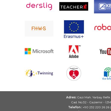
Adres:
Gazi Mah. Yarbay Refik
Cad. No:32 - Gaziemir - İZ
Telefon :
+90 232 220 26 26 