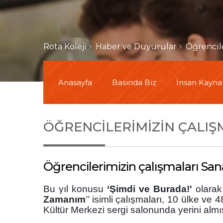
Rota Koleji
Haber ve Duyurular
Öğrencile
Anasayfa
Basında Biz
İnsan Kaynak
ÖĞRENCILERIMIZIN ÇALIŞ
Öğrencilerimizin çalışmaları San
Bu yıl konusu
‘Şimdi ve Burada!'
olarak
Zamanım
’’ isimli çalışmaları, 10 ülke 
Kültür Merkezi sergi salonunda yerini almış