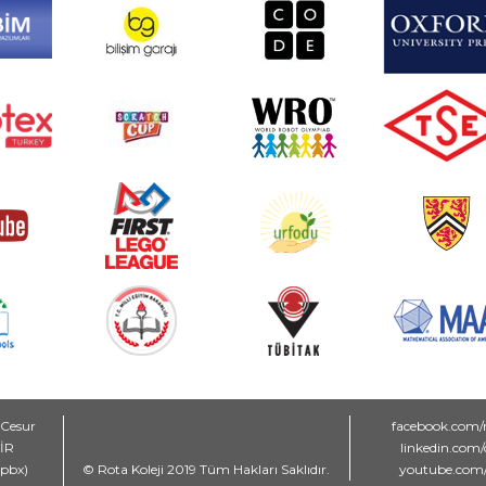
 Cesur
facebook.com/
MİR
linkedin.com
(pbx)
© Rota Koleji 2019 Tüm Hakları Saklıdır.
youtube.com/