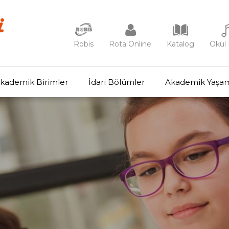
Robis
Rota Online
Katalog
Okul 
kademik Birimler
İdari Bölümler
Akademik Yaşa