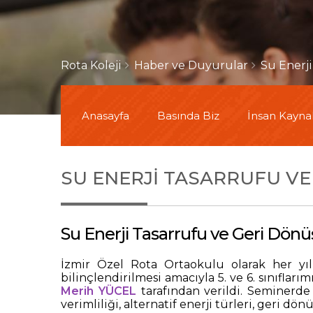
Rota Koleji
Haber ve Duyurular
Su Enerj
Anasayfa
Basında Biz
İnsan Kaynak
SU ENERJI TASARRUFU V
Su Enerji Tasarrufu ve Geri Dö
İzmir Özel Rota Ortaokulu olarak her yıl
bilinçlendirilmesi amacıyla 5. ve 6. sınıflarım
Merih YÜCEL
tarafından verildi. Seminerde
verimliliği, alternatif enerji türleri, geri d