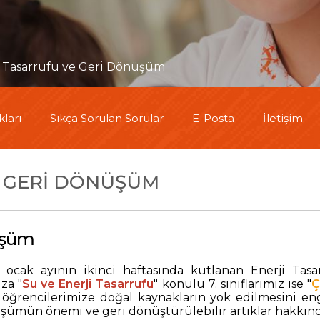
i Tasarrufu ve Geri Dönüşüm
ları
Sıkça Sorulan Sorular
E-Posta
İletişim
E GERI DÖNÜŞÜM
nüşüm
 ocak ayının ikinci haftasında kutlanan Enerji Tasa
ıza "
Su ve Enerji Tasarrufu
" konulu 7. sınıflarımız ise "
Ç
 öğrencilerimize doğal kaynakların yok edilmesini en
önüşümün önemi ve geri dönüştürülebilir artıklar hakkında