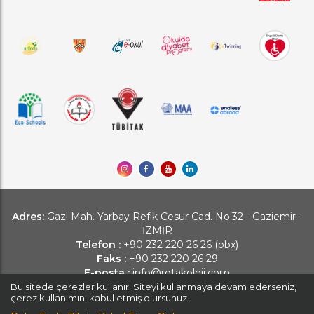
Adres:
Gazi Mah. Yarbay Refik Cesur Cad. No:32 - Gaziemir -
İZMİR
Telefon :
+90 232 220 26 26 (pbx)
Faks :
+90 232 220 26 29
E-posta :
info@rotakoleji.com
Bu sitede çerezler kullanır. Siteyi kullanmaya devam ederseniz,
çerez kullanımını kabul etmiş olursunuz.