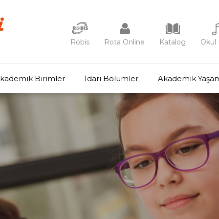
Robis
Rota Online
Katalog
Okul 
kademik Birimler
İdari Bölümler
Akademik Yaşa