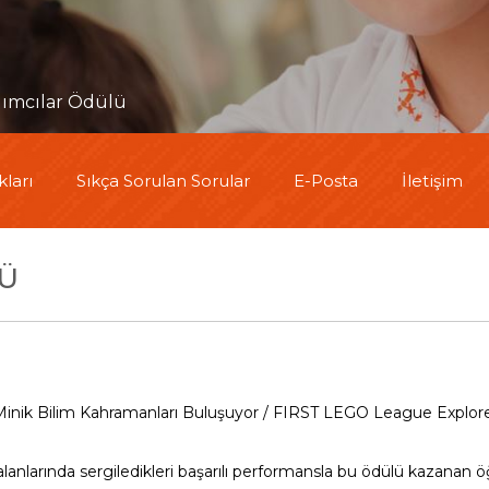
lımcılar Ödülü
ları
Sıkça Sorulan Sorular
E-Posta
İletişim
LÜ
Minik Bilim Kahramanları Buluşuyor / FIRST LEGO League Explore
 alanlarında sergiledikleri başarılı performansla bu ödülü kazana