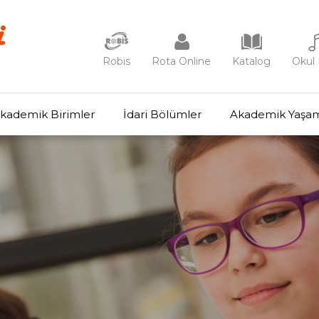
Robis
Rota Online
Katalog
Okul 
kademik Birimler
İdari Bölümler
Akademik Yaşa