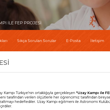
MPI İLE FEP PROJESİ
ları
Sıkça Sorulan Sorular
E-Posta
İletişim
ESİ
 Kampı Türkiye'nin ortaklığıyla gerçekleşen
"Uzay Kampı ile FE
 tarafından verilen ölçütlerle her öğrencimiz tarafından bireyse
ini azaltmayı hedeflediler. Uzay Kampı eğitmeni ile Astronomi Kulüb
irdiler.