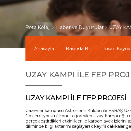
Rota Koleji
Haber ve Duyurular
UZAY KA
Anasayfa
Basında Biz
İnsan Kaynak
UZAY KAMPI İLE FEP PROJ
UZAY KAMPI İLE FEP PROJESİ
Gaziemir kampüsü Astronomi Kulübü ile ESBAŞ Uzay
Gözlemliyorum" konulu görevleri Uzay Kampı eğitmeni
gerçekleştirdikleri etkinlikler ile karbon ayak izler
diliminde bilgi aktarımı sağlayarak keyifli dakikalar geç