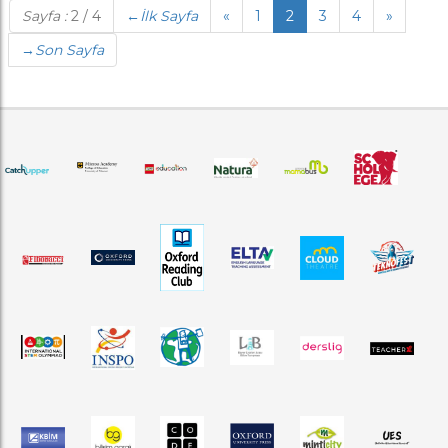
Sayfa :
2 / 4
←
İlk Sayfa
«
1
2
3
4
»
→
Son Sayfa